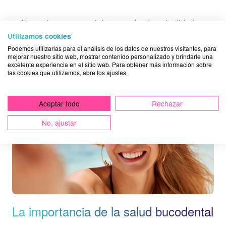
Nos esforzamos por informar sobre la actualidad en
tratamientos dentales y nuevos servicios que podamos
Utilizamos cookies
ofrecer desde la clínica dental Acuadental.
Ver toda la
Podemos utilizarlas para el análisis de los datos de nuestros visitantes, para
mejorar nuestro sitio web, mostrar contenido personalizado y brindarle una
información
.
excelente experiencia en el sitio web. Para obtener más información sobre
las cookies que utilizamos, abre los ajustes.
Aceptar todo
Rechazar
No, ajustar
La importancia de la salud bucodental