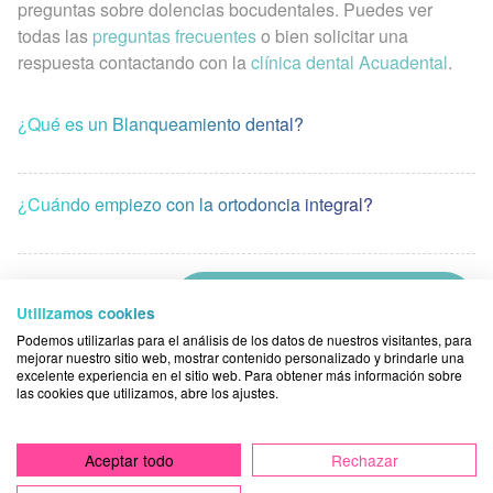
preguntas sobre dolencias bocudentales. Puedes ver
todas las
preguntas frecuentes
o bien solicitar una
respuesta contactando con la
clínica dental Acuadental
.
¿Qué es un Blanqueamiento dental?
¿Cuándo empiezo con la ortodoncia integral?
Ver más preguntas frecuentes
Utilizamos cookies
Podemos utilizarlas para el análisis de los datos de nuestros visitantes, para
mejorar nuestro sitio web, mostrar contenido personalizado y brindarle una
excelente experiencia en el sitio web. Para obtener más información sobre
las cookies que utilizamos, abre los ajustes.
Tal vez te interese: Información y
noticias
Aceptar todo
Rechazar