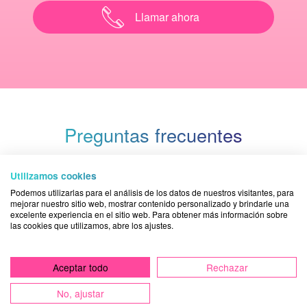
Llamar ahora
Preguntas frecuentes
Damos total importancia al hecho de informar
Utilizamos cookies
periódicamente a nuestros pacientes con respuestas a sus
Podemos utilizarlas para el análisis de los datos de nuestros visitantes, para
mejorar nuestro sitio web, mostrar contenido personalizado y brindarle una
preguntas sobre dolencias bucodentales. Puedes ver
excelente experiencia en el sitio web. Para obtener más información sobre
todas las
preguntas frecuentes
o bien solicitar una
las cookies que utilizamos, abre los ajustes.
respuesta contactando con la
clínica dental Acuadental
.
Aceptar todo
Rechazar
¿Qué es un Blanqueamiento dental?
No, ajustar