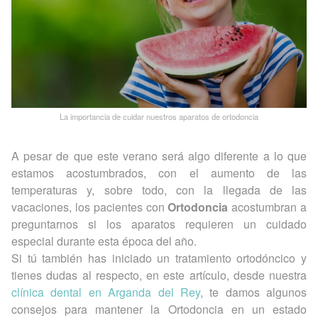
La importancia de cuidar nuestros aparatos de ortodoncia
A pesar de que este verano será algo diferente a lo que
estamos acostumbrados, con el aumento de las
temperaturas y, sobre todo, con la llegada de las
vacaciones, los pacientes con
Ortodoncia
acostumbran a
preguntarnos si los aparatos requieren un cuidado
especial durante esta época del año.
Si tú también has iniciado un tratamiento ortodóncico y
tienes dudas al respecto, en este artículo, desde nuestra
clínica dental en Arganda del Rey
, te damos algunos
consejos para mantener la Ortodoncia en un estado