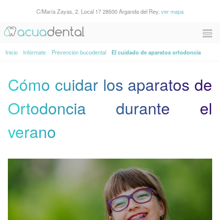
C/María Zayas, 2. Local 17 28500 Arganda del Rey,
ver mapa
Inicio
Infórmate
Prevención bucodental
El cuidado de aparatos ortodoncia
Cómo cuidar los aparatos de
Ortodoncia durante el
verano