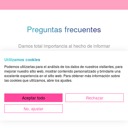
Preguntas frecuentes
Damos total importancia al hecho de informar
periódicamente a nuestros pacientes con respuestas a sus
preguntas sobre dolencias bucodentales. Puedes ver
Utilizamos cookies
todas las
preguntas frecuentes
o bien solicitar una
Podemos utilizarlas para el análisis de los datos de nuestros visitantes, para
mejorar nuestro sitio web, mostrar contenido personalizado y brindarle una
respuesta contactando con la
clínica dental Acuadental
.
excelente experiencia en el sitio web. Para obtener más información sobre
las cookies que utilizamos, abre los ajustes.
¿Qué es un Blanqueamiento dental?
Aceptar todo
Rechazar
No, ajustar
¿Es normal que me duela la pieza después de una
endodoncia?