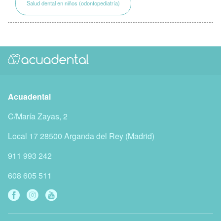
Salud dental en niños (odontopediatría)
Acuadental
C/María Zayas, 2
Local 17
28500
Arganda del Rey
(
Madrid
)
911 993 242
608 605 511