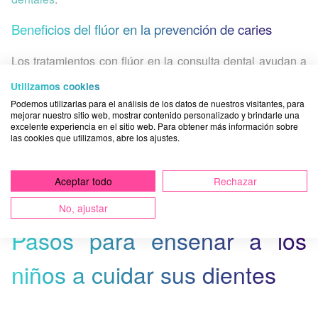
Beneficios del flúor en la prevención de caries
Los tratamientos con flúor en la consulta dental ayudan a
fortalecer el esmalte y reducir el riesgo de caries
,
Utilizamos cookies
especialmente en personas con alto riesgo.
Podemos utilizarlas para el análisis de los datos de nuestros visitantes, para
mejorar nuestro sitio web, mostrar contenido personalizado y brindarle una
La caries es, actualmente, la principal enfermedad común
excelente experiencia en el sitio web. Para obtener más información sobre
las cookies que utilizamos, abre los ajustes.
de los españoles, con más de 35 millones de personas
afectadas
Aceptar todo
Rechazar
(‘Atlas de Salud Bucodental en España’ - Consejo General
de Dentistas)
No, ajustar
Pasos para enseñar a los
niños a cuidar sus dientes