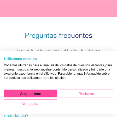
Preguntas frecuentes
Damos total importancia al hecho de informar
periódicamente a nuestros pacientes con respuestas a sus
Utilizamos cookies
preguntas sobre dolencias bucodentales. Puedes ver
Podemos utilizarlas para el análisis de los datos de nuestros visitantes, para
todas las
preguntas frecuentes
o bien solicitar una
mejorar nuestro sitio web, mostrar contenido personalizado y brindarle una
excelente experiencia en el sitio web. Para obtener más información sobre
respuesta contactando con la
clínica dental Acuadental
.
las cookies que utilizamos, abre los ajustes.
¿Qué es un Blanqueamiento dental?
Aceptar todo
Rechazar
No, ajustar
¿Es normal que me duela la pieza después de una
endodoncia?