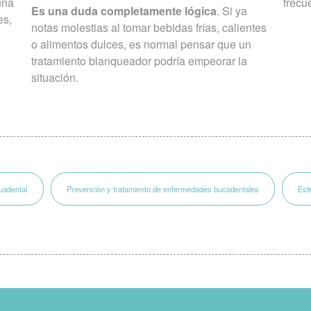
una
frecu
Es una duda completamente lógica
. Si ya
es,
notas molestias al tomar bebidas frías, calientes
o alimentos dulces, es normal pensar que un
tratamiento blanqueador podría empeorar la
situación.
uadental
Prevención y tratamiento de enfermedades bucodentales
Est