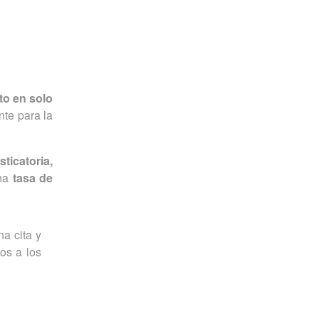
to en solo
nte para la
ticatoria,
una
tasa de
a cita y
os a los