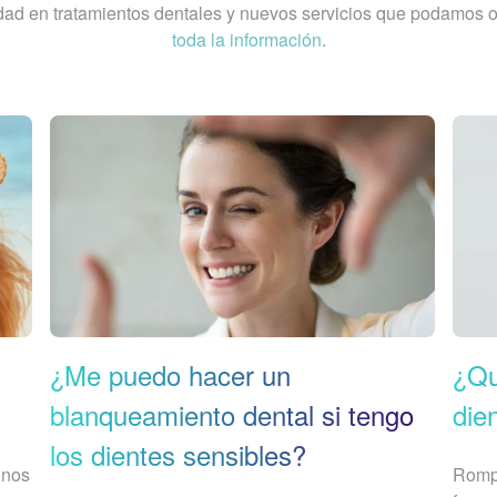
dad en tratamientos dentales y nuevos servicios que podamos of
toda la información
.
¿Me puedo hacer un
¿Qu
blanqueamiento dental si tengo
die
los dientes sensibles?
 nos
Rompe