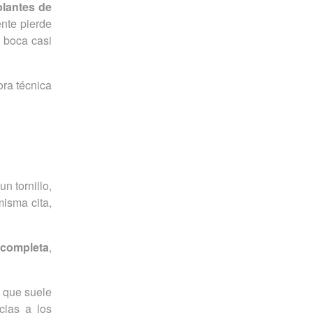
plantes de
nte pierde
a boca casi
ora técnica
n tornillo,
misma cita,
 completa
,
o que suele
cias a los