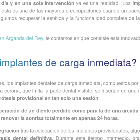
 día y en una sola intervención
ya es una realidad. ¡Los
im
, esta es una de las mayores preocupaciones cuando un pacie
eguimos recuperar la estética y la funcionalidad completa de l
 en Arganda del Rey
, te contamos en qué consiste esta innovad
 implantes de carga inmediata?
es, los implantes dentales de carga inmediata, compuestos por u
na corona, que imita la parte dental visible, se insertan en una 
rótesis provisional en tan solo una sesión
.
peración de un diente perdido como para la de una arcada
e
renovar la sonrisa totalmente en apenas 24 horas
.
tegración
tras la colocación de los implantes provisionales, alg
tesis dental definitiva
. Durante este tiempo intermedio, gra