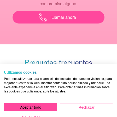
compromiso alguno.
Llamar ahora
Preguntas frecuentes
Utilizamos cookies
Damos total importancia al hecho de informar
Podemos utilizarlas para el análisis de los datos de nuestros visitantes, para
mejorar nuestro sitio web, mostrar contenido personalizado y brindarle una
periódicamente a nuestros pacientes con respuestas a sus
excelente experiencia en el sitio web. Para obtener más información sobre
preguntas sobre dolencias bucodentales. Puedes ver
las cookies que utilizamos, abre los ajustes.
todas las
preguntas frecuentes
o bien solicitar una
respuesta contactando con la
clínica dental Acuadental
.
Aceptar todo
Rechazar