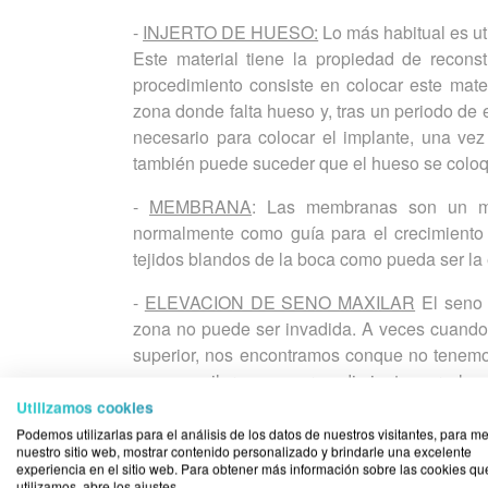
-
INJERTO DE HUESO:
Lo más habitual es uti
Este material tiene la propiedad de reconst
procedimiento consiste en colocar este mate
zona donde falta hueso y, tras un periodo de
necesario para colocar el implante, una ve
también puede suceder que el hueso se coloq
-
MEMBRANA
: Las membranas son un mat
normalmente como guía para el crecimiento 
tejidos blandos de la boca como pueda ser la 
-
ELEVACION DE SENO MAXILAR
El seno 
zona no puede ser invadida. A veces cuando 
superior, nos encontramos conque no tenemos
seno maxilar es un procedimiento por el c
situación e utiliza hueso y membrana, espe
Utilizamos cookies
habrá regenerado en altura.
Podemos utilizarlas para el análisis de los datos de nuestros visitantes, para me
nuestro sitio web, mostrar contenido personalizado y brindarle una excelente
experiencia en el sitio web. Para obtener más información sobre las cookies qu
Regeneración de tejidos blandos
utilizamos, abre los ajustes.