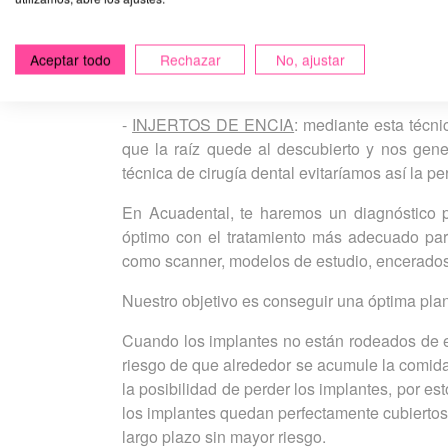
Con esto nos referimos a la recuperación de
perdido encía y la raíz del diente se qued
Aceptar todo
Rechazar
No, ajustar
conseguir la regeneración de tejidos blandos 
-
INJERTOS DE ENCIA
: mediante esta técni
que la raíz quede al descubierto y nos gene
técnica de cirugía dental evitaríamos así la pe
En Acuadental, te haremos un diagnóstico 
óptimo con el tratamiento más adecuado para
como scanner, modelos de estudio, encerados
Nuestro objetivo es conseguir una óptima plan
Cuando los implantes no están rodeados de en
riesgo de que alrededor se acumule la comida
la posibilidad de perder los implantes, por est
los implantes quedan perfectamente cubiertos
largo plazo sin mayor riesgo.