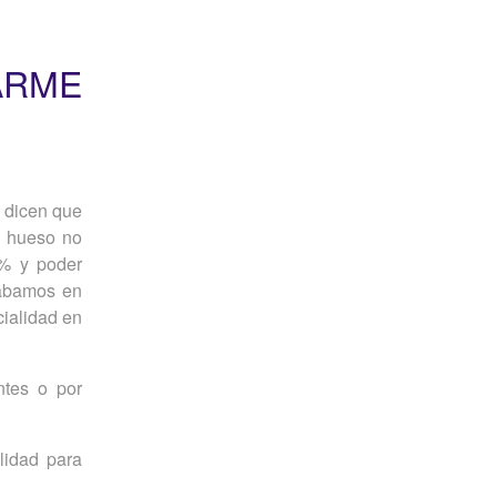
ARME
 dicen que
l hueso no
0% y poder
tábamos en
cialidad en
ntes o por
lidad para