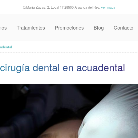
C/María Zayas, 2. Local 17 28500 Arganda del Rey,
ver mapa
nos
Tratamientos
Promociones
Blog
Contacto
uadental
cirugía dental en acuadental