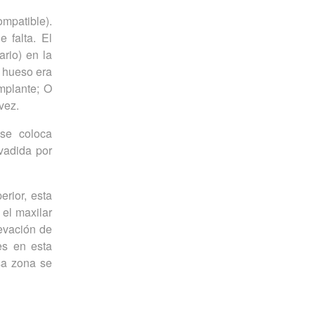
ompatible).
 falta. El
rio) en la
e hueso era
mplante; O
vez.
se coloca
vadida por
rior, esta
el maxilar
evación de
es en esta
sa zona se