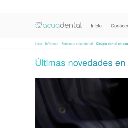
Inicio
Conóce
Inicio
Infórmate
Estética y salud dental
Cirugía dental en ac
Últimas novedades en 