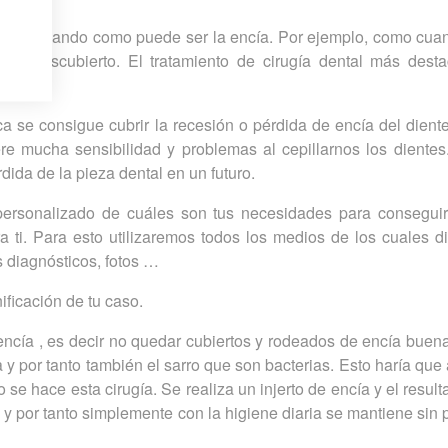
 tejido blando como puede ser la encía. Por ejemplo, como cu
a al descubierto. El tratamiento de cirugía dental más dest
es:
ca se consigue cubrir la recesión o pérdida de encía del dien
re mucha sensibilidad y problemas al cepillarnos los dientes
rdida de la pieza dental en un futuro.
personalizado de cuáles son tus necesidades para conseguir
 ti. Para esto utilizaremos todos los medios de los cuales 
 diagnósticos, fotos …
ificación de tu caso.
cía , es decir no quedar cubiertos y rodeados de encía buena
 y por tanto también el sarro que son bacterias. Esto haría qu
o se hace esta cirugía. Se realiza un injerto de encía y el resul
 y por tanto simplemente con la higiene diaria se mantiene sin