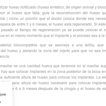
lizar hueso liofilizado (hueso sintético, de origen animal y bioc
ruir el hueso que falta, guía la reconstrucción del hueso que
rial ( como un polvillo que el doctor coloca donde sea necesa
 espera de entre 3 y 6 meses, el hueso esta regenerado. Si est
z pasado el tiempo de regeneración ya se puede colocar el i
ue en el mismo momento que el implante y el proceso sea a la 
erial biocompatible que se asemeja a una telilla, que 
del hueso y aislando la zona del injerto para que no sea in
encía.
maxilar es una cavidad hueca que tenemos en el maxilar supe
hay que colocar implantes en la zona posterior de la boca en 
 suficiente altura de hueso para colocar los implantes. La el
ual se gana altura de hueso necesario para colocar implant
ramos de 6 a 9 meses después de la cirugía y el hueso de e
jorar
e