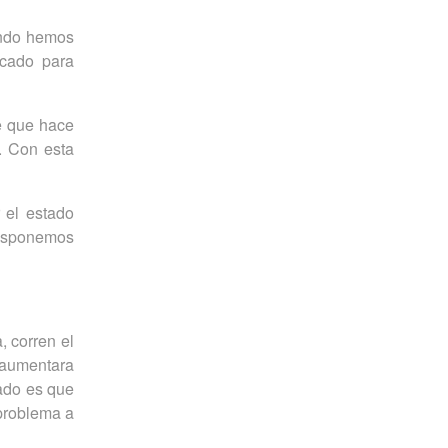
ando hemos
acado para
te que hace
. Con esta
 el estado
disponemos
, corren el
e aumentara
tado es que
 problema a