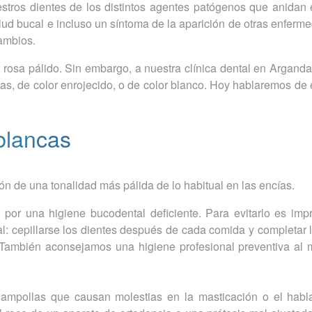
tros dientes de los distintos agentes patógenos que anidan 
alud bucal e incluso un síntoma de la aparición de otras enferm
cambios.
r rosa pálido. Sin embargo, a nuestra clínica dental en Argand
s, de color enrojecido, o de color blanco. Hoy hablaremos de 
blancas
ón de una tonalidad más pálida de lo habitual en las encías.
por una higiene bucodental deficiente. Para evitarlo es impr
al: cepillarse los dientes después de cada comida y completar 
s. También aconsejamos una higiene profesional preventiva al
mpollas que causan molestias en la masticación o el habl