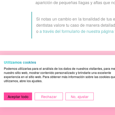
aparición de pequeñas llagas y aftas que 
Si notas un cambio en la tonalidad de tus 
dentistas valore tu caso de manera detalla
o
a través del formulario de nuestra págin
Utilizamos cookies
Tratamiento de las
Podemos utilizarlas para el análisis de los datos de nuestros visitantes, para me
nuestro sitio web, mostrar contenido personalizado y brindarle una excelente
experiencia en el sitio web. Para obtener más información sobre las cookies qu
utilizamos, abre los ajustes.
Aceptar todo
Rechazar
No, ajustar
No dudes en contact