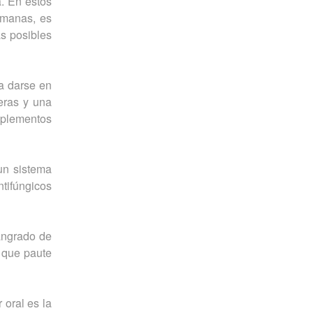
a. En estos
emanas, es
as posibles
a darse en
eras y una
uplementos
un sistema
tifúngicos
sangrado de
a que paute
 oral es la