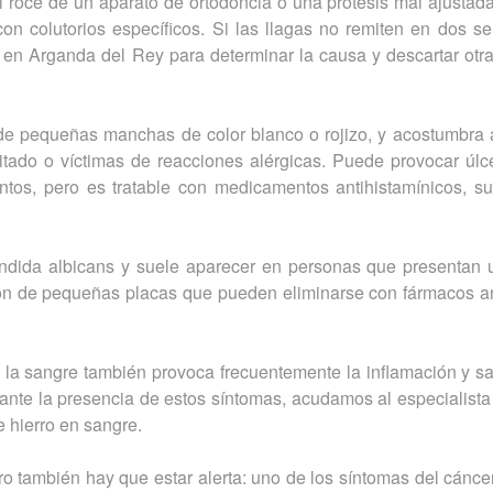
 al roce de un aparato de ortodoncia o una prótesis mal ajustad
n colutorios específicos. Si las llagas no remiten en dos s
l en Arganda del Rey para determinar la causa y descartar otr
e pequeñas manchas de color blanco o rojizo, y acostumbra 
itado o víctimas de reacciones alérgicas. Puede provocar úlc
ntos, pero es tratable con medicamentos antihistamínicos, s
dida albicans y suele aparecer en personas que presentan 
ción de pequeñas placas que pueden eliminarse con fármacos an
n la sangre también provoca frecuentemente la inflamación y 
 ante la presencia de estos síntomas, acudamos al especialist
e hierro en sangre.
 también hay que estar alerta: uno de los síntomas del cáncer