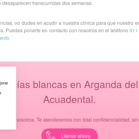
no desaparecen transcurridas dos semanas.
encías, no dudes en acudir a nuestra clínica para que nuestro 
da. Puedes ponerte en contacto con nosotros en el teléfono
911
a web
.
 encías blancas en Arganda del 
jorar
e
Acuadental.
ar con nosotros. Te atenderemos con total confidencialidad, si
Llamar ahora