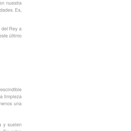
en nuestra
edades. Es,
a del Rey a
este último
escindible
la limpieza
 menos una
a y suelen