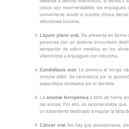
deberse a déficits vitamínicos, al estrés o
casos son recomendables los enjuagues co
conveniente acudir a nuestra clínica denta
afecciones bucales.
Liquen plano oral.
Se presenta en forma d
personas con un sistema inmunitario debil
sensación de sabor metálico en los alime
vitamínicos y enjuagues con lidocaína.
Candidiasis oral.
La provoca el hongo cán
inmune débil. Se caracteriza por la apari
específicos recetados por el dentista.
La
anemia ferropénica
o falta de hierro e
las encías. Por ello, es recomendable que,
un tratamiento destinado a regular la falta d
Cáncer oral.
No hay que obsesionarse, pero