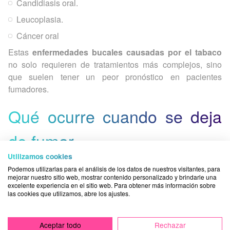
Candidiasis oral.
Leucoplasia.
Cáncer oral
Estas
enfermedades bucales causadas por el tabaco
no solo requieren de tratamientos más complejos, sino
que suelen tener un peor pronóstico en pacientes
fumadores.
Qué ocurre cuando se deja
de fumar
Utilizamos cookies
Podemos utilizarlas para el análisis de los datos de nuestros visitantes, para
Los beneficios de dejar el tabaco comienzan a notarse
mejorar nuestro sitio web, mostrar contenido personalizado y brindarle una
excelente experiencia en el sitio web. Para obtener más información sobre
en poco tiempo
: las encías mejoran su riego sanguíneo,
las cookies que utilizamos, abre los ajustes.
disminuye la inflamación y se reduce el riesgo de
enfermedades periodontales.
Aceptar todo
Rechazar