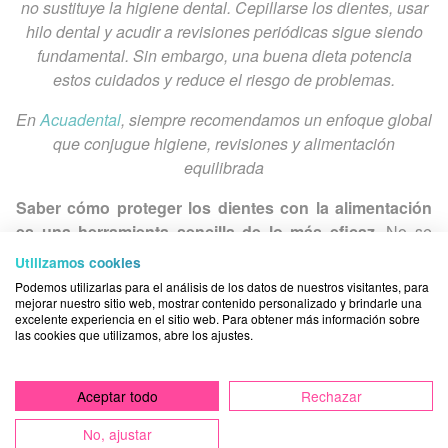
no sustituye la higiene dental. Cepillarse los dientes, usar
hilo dental y acudir a revisiones periódicas sigue siendo
fundamental. Sin embargo, una buena dieta potencia
estos cuidados y reduce el riesgo de problemas.
En
Acuadental
, siempre recomendamos un enfoque global
que conjugue higiene, revisiones y alimentación
equilibrada
Saber cómo proteger los dientes con la alimentación
es una herramienta sencilla de lo más eficaz.
No se
trata de cambiarlo todo de un día para otro, sino de
Utilizamos cookies
incorporar pequeños hábitos que, con el tiempo, son los
Podemos utilizarlas para el análisis de los datos de nuestros visitantes, para
que acaban marcando una gran diferencia.
mejorar nuestro sitio web, mostrar contenido personalizado y brindarle una
excelente experiencia en el sitio web. Para obtener más información sobre
las cookies que utilizamos, abre los ajustes.
En
Acuadental
queremos acompañarte en el cuidado
de tu salud bucal desde aquí, en Arganda del Rey.
Si
Aceptar todo
Rechazar
tienes dudas sobre tu alimentación o quieres mejorar
tu higiene oral, estaremos encantados de ayudarte
No, ajustar