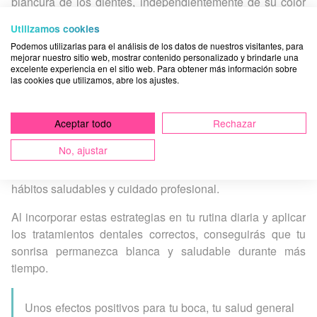
blancura de los dientes, independientemente de su color
inicial.
Utilizamos cookies
Mito 3: los tratamientos caseros son tan efectivos como los
Podemos utilizarlas para el análisis de los datos de nuestros visitantes, para
mejorar nuestro sitio web, mostrar contenido personalizado y brindarle una
profesionales
excelente experiencia en el sitio web. Para obtener más información sobre
las cookies que utilizamos, abre los ajustes.
Realidad
: si bien existen productos caseros, los
tratamientos profesionales ofrecen resultados más rápidos
Aceptar todo
Rechazar
y duraderos, así como una supervisión experta que tiene
en cuenta las necesidades bucales de cada persona.
No, ajustar
Mantener tus dientes blancos implica una combinación de
hábitos saludables y cuidado profesional.
Al incorporar estas estrategias en tu rutina diaria y aplicar
los tratamientos dentales correctos, conseguirás que tu
sonrisa permanezca blanca y saludable durante más
tiempo.
Unos efectos positivos para tu boca, tu salud general