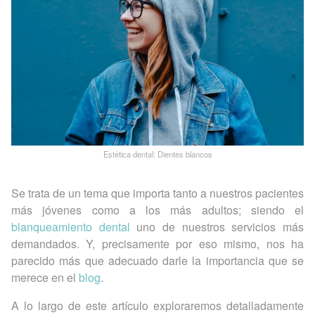
Estética dental: Dientes blancos
Se trata de un tema que importa tanto a nuestros pacientes
más jóvenes como a los más adultos; siendo el
blanqueamiento dental
uno de nuestros servicios más
demandados. Y, precisamente por eso mismo, nos ha
parecido más que adecuado darle la importancia que se
merece en el
blog
.
A lo largo de este artículo exploraremos detalladamente