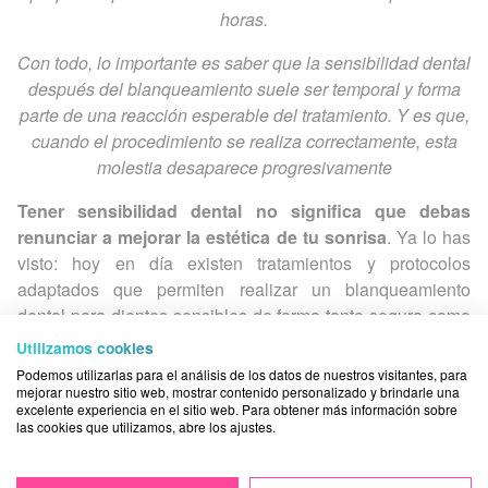
horas.
Con todo, lo importante es saber que la sensibilidad dental
después del blanqueamiento suele ser temporal y forma
parte de una reacción esperable del tratamiento. Y es que,
cuando el procedimiento se realiza correctamente, esta
molestia desaparece progresivamente
Tener sensibilidad dental no significa que debas
renunciar a mejorar la estética de tu sonrisa
. Ya lo has
visto: hoy en día existen tratamientos y protocolos
adaptados que permiten realizar un blanqueamiento
dental para dientes sensibles de forma tanto segura como
controlada.
Utilizamos cookies
Podemos utilizarlas para el análisis de los datos de nuestros visitantes, para
Aunque la sensibilidad dental después del
mejorar nuestro sitio web, mostrar contenido personalizado y brindarle una
blanqueamiento puede aparecer en algunos pacientes,
excelente experiencia en el sitio web. Para obtener más información sobre
las cookies que utilizamos, abre los ajustes.
suele ser temporal y manejable cuando el procedimiento
se realiza por parte de expertos.