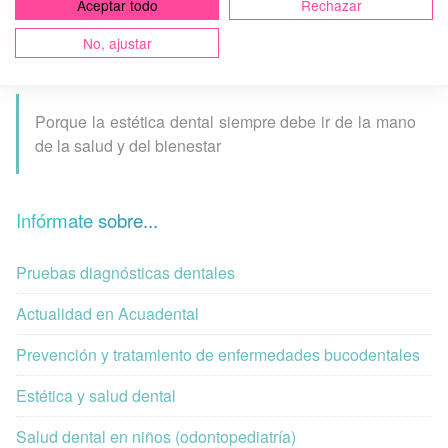
Aceptar todo
Rechazar
Y por eso mismo en
Acuadental
estudiamos cada caso de
forma individual para ayudarte a
conseguir una sonrisa
No, ajustar
más blanca sin comprometer tu comodidad.
Porque la estética dental siempre debe ir de la mano
de la salud y del bienestar
Infórmate sobre...
Pruebas diagnósticas dentales
Actualidad en Acuadental
Prevención y tratamiento de enfermedades bucodentales
Estética y salud dental
Salud dental en niños (odontopediatría)