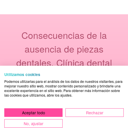
Consecuencias de la
ausencia de piezas
dentales. Clínica dental
Acuadental en Arganda
Utilizamos cookies
Podemos utilizarlas para el análisis de los datos de nuestros visitantes, para
del Rey.
mejorar nuestro sitio web, mostrar contenido personalizado y brindarle una
excelente experiencia en el sitio web. Para obtener más información sobre
las cookies que utilizamos, abre los ajustes.
No dudes en contactar con nosotros. Te
Aceptar todo
Rechazar
atenderemos con total confidencialidad, sin
compromiso alguno.
No, ajustar