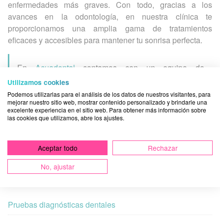
enfermedades más graves. Con todo, gracias a los
avances en la odontología, en nuestra clínica te
proporcionamos una amplia gama de tratamientos
eficaces y accesibles para mantener tu sonrisa perfecta.
En
Acuadental
contamos con un equipo de
profesionales dedicados a tu bienestar. Estamos
Utilizamos cookies
comprometidos a brindarte la atención de calidad que
Podemos utilizarlas para el análisis de los datos de nuestros visitantes, para
te mereces para mantener tu sonrisa sana y brillante.
mejorar nuestro sitio web, mostrar contenido personalizado y brindarle una
excelente experiencia en el sitio web. Para obtener más información sobre
las cookies que utilizamos, abre los ajustes.
Siempre que lo necesites, aquí nos tendrás
dispuestos a preservar tu salud bucodental.
Aceptar todo
Rechazar
No, ajustar
Infórmate sobre...
Pruebas diagnósticas dentales