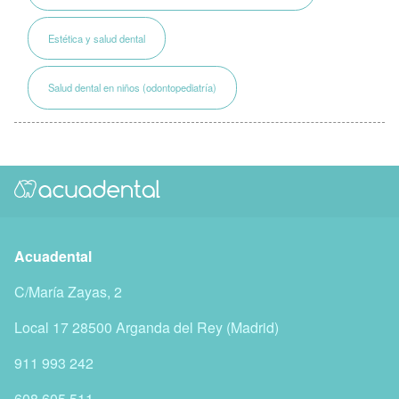
Estética y salud dental
Salud dental en niños (odontopediatría)
Acuadental
C/María Zayas, 2
Local 17
28500
Arganda del Rey
(
Madrid
)
911 993 242
608 605 511