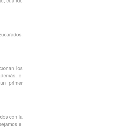
dad, cuando
zucarados.
cionan los
además, el
 un primer
dos con la
nsejamos el