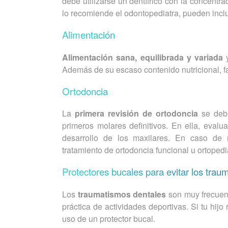
debe utilizarse un dentífrico con la concentra
lo recomiende el odontopediatra, pueden incluir
Alimentación
Alimentación sana, equilibrada y variada
y
Además de su escaso contenido nutricional, fa
Ortodoncia
La
primera revisión de ortodoncia
se debe
primeros molares definitivos. En ella, eval
desarrollo de los maxilares. En caso de
tratamiento de ortodoncia funcional u ortopedi
Protectores bucales para evitar los tra
Los
traumatismos dentales
son muy frecuent
práctica de actividades deportivas. Si tu hij
uso de un protector bucal.