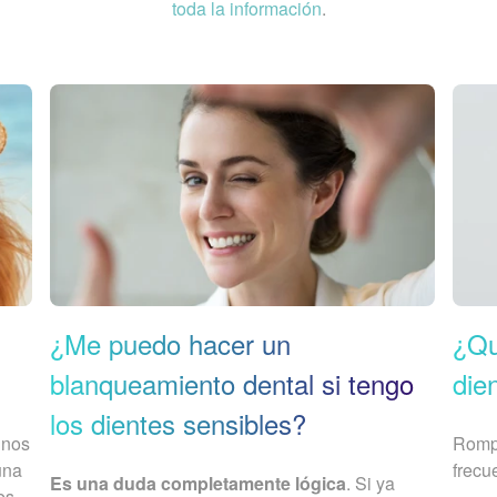
toda la información
.
¿Me puedo hacer un
¿Qu
blanqueamiento dental si tengo
die
los dientes sensibles?
 nos
Rompe
una
frecu
Es una duda completamente lógica
. Si ya
es,