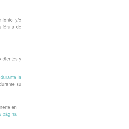
miento y/o
a férula de
 dientes y
 durante la
durante su
nerte en
a página