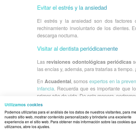
Evitar el estrés y la ansiedad
El estrés y la ansiedad son dos factores 
rechinamiento involuntario de los dientes. E
descarga nocturna.
Visitar al dentista periódicamente
Las
revisiones odontológicas periódicas
s
las encías y, además, para tratarlas a tiempo. 
En
Acuadental
, somos
expertos en la preven
infancia
. Recuerda que es importante que los
primer año de vida. De esta manera, podremos
Utilizamos cookies
Podemos utilizarlas para el análisis de los datos de nuestros visitantes, para me
Si tienes dudas sobre algún aspecto de la
nuestro sitio web, mostrar contenido personalizado y brindarle una excelente
contacto con nosotros en los
teléfonos 9
experiencia en el sitio web. Para obtener más información sobre las cookies qu
utilizamos, abre los ajustes.
web.