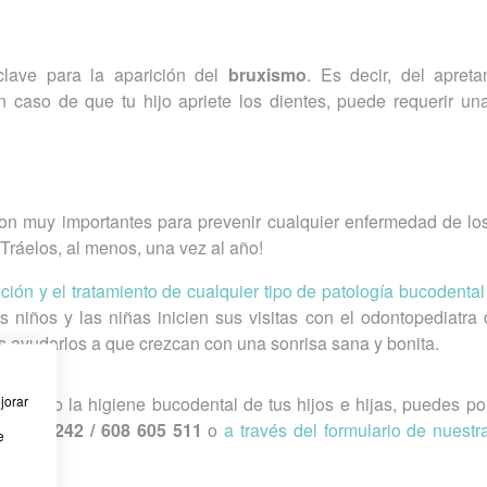
clave para la aparición del
bruxismo
. Es decir, del apreta
n caso de que tu hijo apriete los dientes, puede requerir un
on muy importantes para prevenir cualquier enfermedad de los
¡Tráelos, al menos, una vez al año!
ción y el tratamiento de cualquier tipo de patología bucodental
 niños y las niñas inicien sus visitas con el odontopediatra 
 ayudarlos a que crezcan con una sonrisa sana y bonita.
jorar
 salud o la higiene bucodental de tus hijos e hijas, puedes po
11 993 242 / 608 605 511
o
a través del formulario de nuestr
e