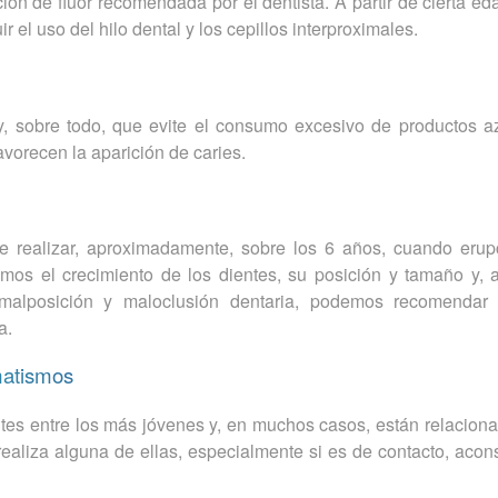
ción de flúor recomendada por el dentista. A partir de cierta e
 el uso del hilo dental y los cepillos interproximales.
, sobre todo, que evite el consumo excesivo de productos a
vorecen la aparición de caries.
 realizar, aproximadamente, sobre los 6 años, cuando erup
uamos el crecimiento de los dientes, su posición y tamaño y, 
 malposición y maloclusión dentaria, podemos recomendar
a.
umatismos
es entre los más jóvenes y, en muchos casos, están relaciona
o realiza alguna de ellas, especialmente si es de contacto, aco