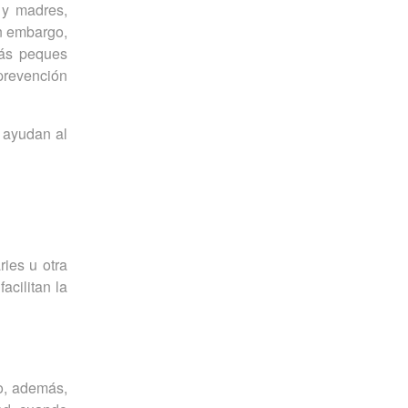
 y madres,
n embargo,
más peques
 prevención
e ayudan al
ies u otra
acilitan la
o, además,