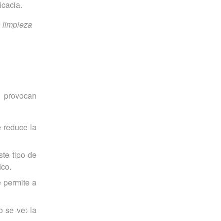
icacia.
a limpieza
e provocan
e reduce la
ste tipo de
ico.
 permite a
o se ve: la