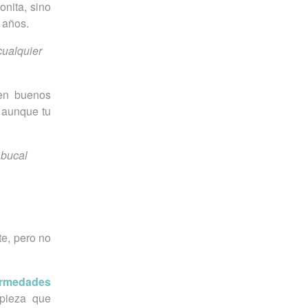
onita, sino
 años.
cualquier
nen buenos
 aunque tu
 bucal
te, pero no
ermedades
mpieza que