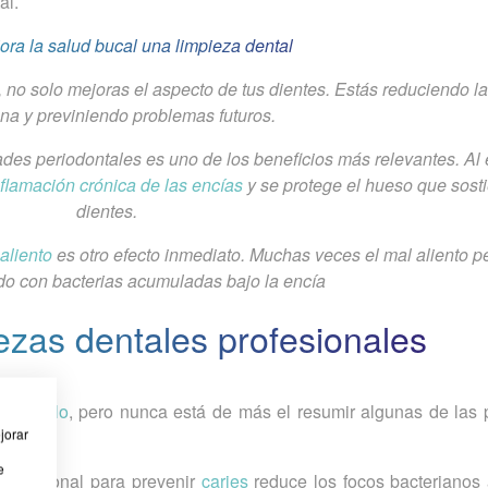
al.
ra la salud bucal una limpieza dental
 no solo mejoras el aspecto de tus dientes. Estás reduciendo l
ana y previniendo problemas futuros.
des periodontales es uno de los beneficios más relevantes. Al e
nflamación crónica de las encías
y se protege el hueso que sost
dientes.
aliento
es otro efecto inmediato. Muchas veces el mal aliento pe
do con bacterias acumuladas bajo la encía
iezas dentales profesionales
te
artículo
, pero nunca está de más el resumir algunas de las p
jorar
e
profesional para prevenir
caries
reduce los focos bacterianos 