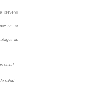
a prevenir
mite actuar
tólogos es
de salud
de salud