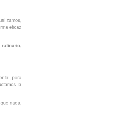
utilizamos,
orma eficaz
rutinario,
ental, pero
justamos la
 que nada,