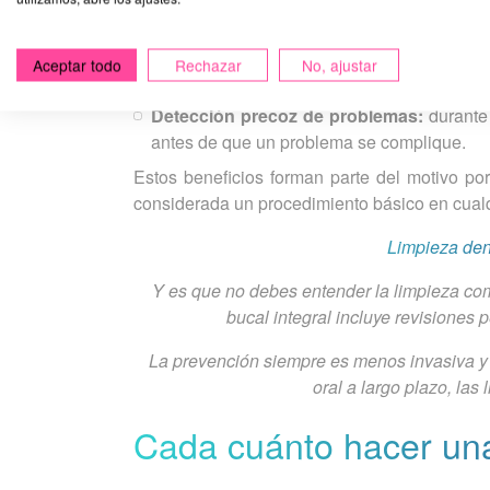
eliminar placa y sarro, disminuye la produc
Protección de las encías:
evita la progr
Aceptar todo
Rechazar
No, ajustar
movilidad y pérdida dental.
Detección precoz de problemas:
durante 
antes de que un problema se complique.
Estos beneficios forman parte del motivo po
considerada un procedimiento básico en cualq
Limpieza den
Y es que no debes entender la limpieza com
bucal integral incluye revisiones
La prevención siempre es menos invasiva y
oral a largo plazo, las
Cada cuánto hacer una