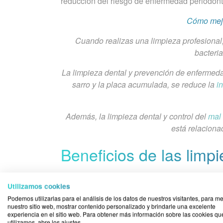
reducción del riesgo de enfermedad periodont
Cómo mejo
Cuando realizas una limpieza profesional,
bacteri
La limpieza dental y prevención de enfermeda
sarro y la placa acumulada, se reduce la
i
Además, la limpieza dental y control del
mal 
está relaciona
Beneficios de las limp
Utilizamos cookies
Es algo que ya vimos en profundidad en es
Podemos utilizarlas para el análisis de los datos de nuestros visitantes, para me
ventajas:
nuestro sitio web, mostrar contenido personalizado y brindarle una excelente
experiencia en el sitio web. Para obtener más información sobre las cookies qu
Prevención de caries:
la limpieza dental 
utilizamos, abre los ajustes.