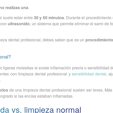
no realizas una
.
l suele estar entre
30 y 60 minutos
. Durante el procedimiento 
l con
ultrasonido
, un sistema que permite eliminar el sarro de f
ieza dental profesional, debes saber que es un
procedimiento 
ional?
 ligeras molestias si existe inflamación previa o sensibilidad d
entes con limpieza dental profesional y
sensibilidad dental
, a
.
rios
de una limpieza dental profesional suelen ser leves, Más
angrado si las encías estaban inflamadas.
da vs. limpieza normal