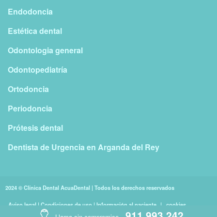
Endodoncia
Estética dental
Odontologia general
Odontopediatría
Ortodoncia
Periodoncia
Prótesis dental
Dentista de Urgencia en Arganda del Rey
2024 © Clínica Dental AcuaDental | Todos los derechos reservados
Aviso legal | Condiciones de uso | Información al paciente
|
cookies
911 993 242
Llama sin compromiso