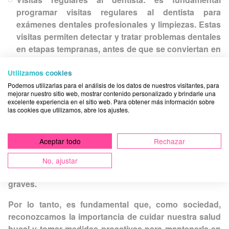
programar visitas regulares al dentista para
exámenes dentales profesionales y limpiezas. Estas
visitas permiten detectar y tratar problemas dentales
en etapas tempranas, antes de que se conviertan en
problemas mayores. En Acuadental ya sabes que,
Utilizamos cookies
siempre que lo necesites y sin ningún tipo de
compromiso,
puedes concertar una revisión con
Podemos utilizarlas para el análisis de los datos de nuestros visitantes, para
mejorar nuestro sitio web, mostrar contenido personalizado y brindarle una
nosotros
. Estaremos encantados de atenderte.
excelente experiencia en el sitio web. Para obtener más información sobre
las cookies que utilizamos, abre los ajustes.
La relación entre la salud bucal y la salud general es
innegable
. Mantener una boca sana no solo
Aceptar todo
Rechazar
contribuye a una sonrisa hermosa y a una mejor
calidad de vida, sino que también puede protegerte
No, ajustar
contra una serie de enfermedades y afecciones
graves.
Por lo tanto, es fundamental que, como sociedad,
reconozcamos la importancia de cuidar nuestra salud
bucal y tomar medidas proactivas para mantenerla en