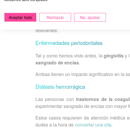
Patologías asociadas 
Aceptar todo
Rechazar
No, ajustar
El sangrado de encías puede ser un sínt
relevantes:
Enfermedades periodontales
Tal y como hemos visto antes, la
gingivitis
y 
sangrado de encías
.
Ambas tienen un impacto significativo en la sal
Diátesis hemorrágica
Las personas con
trastornos de la coagu
experimentar sangrado de encías con mayor f
Estos casos requieren de atención médica es
dudes a la hora de
concertar una cita
.