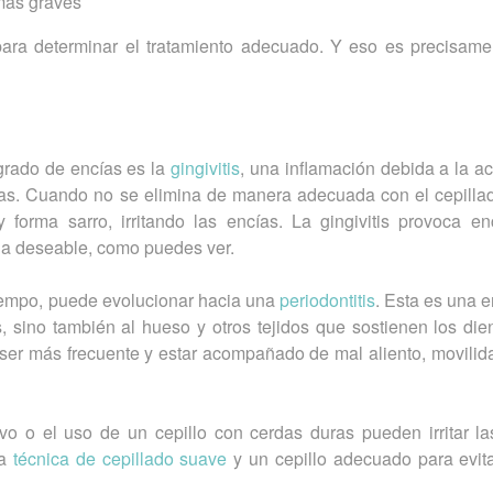
más graves
l para determinar el tratamiento adecuado. Y eso es precisame
grado de encías es la
gingivitis
, una inflamación debida a la a
cías. Cuando no se elimina de manera adecuada con el cepillad
 forma sarro, irritando las encías. La gingivitis provoca enc
da deseable, como puedes ver.
a tiempo, puede evolucionar hacia una
periodontitis
. Esta es una 
 sino también al hueso y otros tejidos que sostienen los die
 ser más frecuente y estar acompañado de mal aliento, movilid
vo o el uso de un cepillo con cerdas duras pueden irritar la
na
técnica de cepillado suave
y un cepillo adecuado para evita