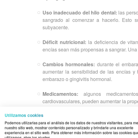
Uso inadecuado del hilo dental:
las perso
sangrado al comenzar a hacerlo. Esto su
subyacente.
Déficit nutricional:
la deficiencia de vit
encías sean más propensas a sangrar. Un
Cambios hormonales:
durante el embara
aumentar la sensibilidad de las encías y
embarazo o gingivitis hormonal.
Medicamentos:
algunos medicamentos,
cardiovasculares, pueden aumentar la prope
Utilizamos cookies
Enfermedades sistémicas:
problemas como
pueden manifestarse a través del sangrado 
Podemos utilizarlas para el análisis de los datos de nuestros visitantes, para me
nuestro sitio web, mostrar contenido personalizado y brindarle una excelente
experiencia en el sitio web. Para obtener más información sobre las cookies qu
utilizamos, abre los ajustes.