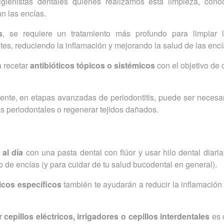
higienistas dentales quienes realizamos esta limpieza, con
an las encías.
s
, se requiere un tratamiento más profundo para limpiar 
ntes, reduciendo la inflamación y mejorando la salud de las encí
a recetar
antibióticos tópicos o sistémicos
con el objetivo de c
nte, en etapas avanzadas de periodontitis, puede ser necesar
as periodontales o regenerar tejidos dañados.
al día
con una pasta dental con flúor y usar hilo dental diar
do de encías (y para cuidar de tu salud bucodental en general).
icos específicos
también te ayudarán a reducir la inflamación
ar
cepillos eléctricos, irrigadores o cepillos interdentales
es 