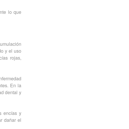
nte lo que
cumulación
o y el uso
ías rojas,
enfermedad
ntes. En la
ad dental y
s encías y
r dañar el