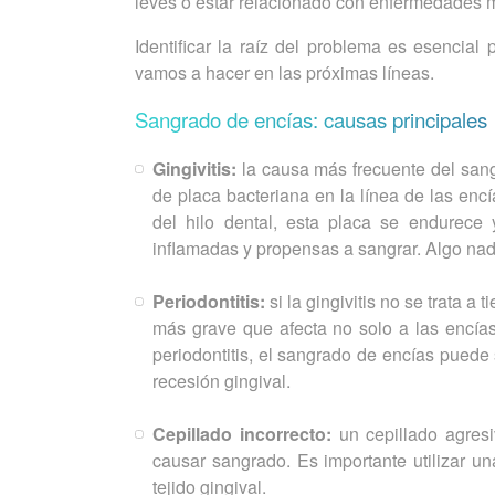
leves o estar relacionado con enfermedades 
Identificar la raíz del problema es esencia
vamos a hacer en las próximas líneas.
Sangrado de encías: causas principales
Gingivitis:
la causa más frecuente del san
de placa bacteriana en la línea de las en
del hilo dental, esta placa se endurece y
inflamadas y propensas a sangrar. Algo na
Periodontitis:
si la gingivitis no se trata 
más grave que afecta no solo a las encías,
periodontitis, el sangrado de encías puede
recesión gingival.
Cepillado incorrecto:
un cepillado agresi
causar sangrado. Es importante utilizar u
tejido gingival.