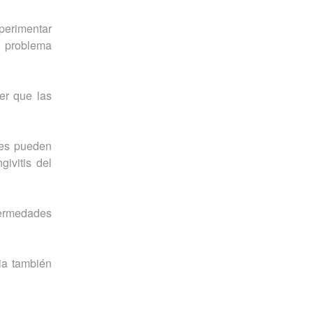
perimentar
n problema
er que las
les pueden
ivitis del
ermedades
ia también