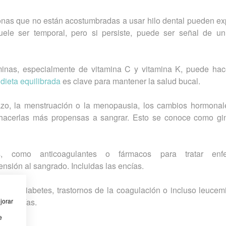
nas que no están acostumbradas a usar hilo dental pueden ex
ele ser temporal, pero si persiste, puede ser señal de u
aminas, especialmente de vitamina C y vitamina K, puede hac
a
dieta equilibrada
es clave para mantener la salud bucal.
zo, la menstruación o la menopausia, los cambios hormona
 hacerlas más propensas a sangrar. Esto se conoce como ging
 como anticoagulantes o fármacos para tratar enf
nsión al sangrado. Incluidas las encías.
 la diabetes, trastornos de la coagulación o incluso leucem
de encías.
jorar
e