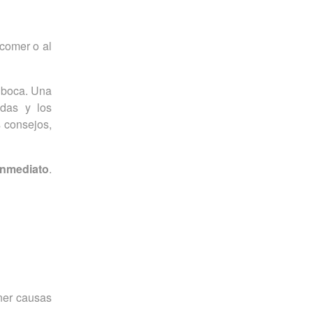
 comer o al
u boca. Una
adas y los
s consejos,
inmediato
.
ener causas