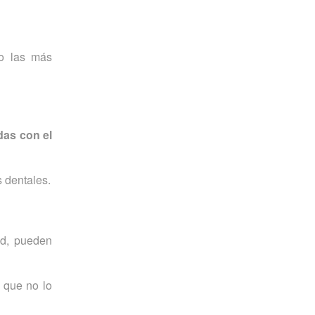
do las más
as con el
s dentales.
nd, pueden
 que no lo