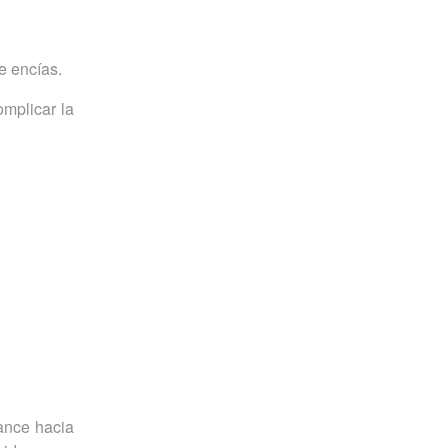
e encías.
mplicar la
.
vance hacia