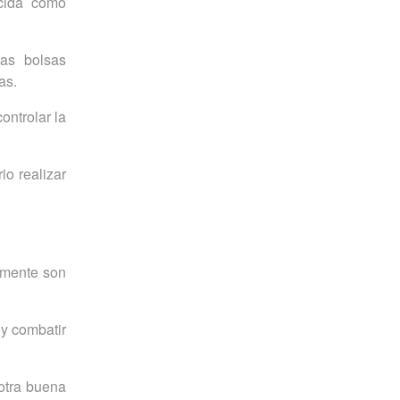
ocida como
las bolsas
as.
ontrolar la
io realizar
iamente son
 y combatir
otra buena